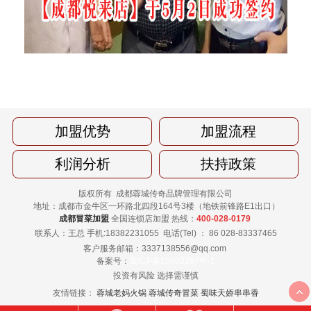
加盟优势
加盟流程
利润分析
扶持政策
版权所有 成都蓉城传奇品牌管理有限公司
地址：成都市金牛区一环路北四段164号3楼（地铁前锋路E1出口）
成都冒菜加盟
全国连锁店加盟 热线：
400-028-0179
联系人：王总 手机:18382231055
电话(Tel) ： 86 028-83337465
客户服务邮箱：3337138556@qq.com
备案号：
蜀ICP备15003297号-1
投资有风险 选择需谨慎
友情链接：
蓉城老妈火锅
蓉城传奇冒菜
蜀味天娇串串香