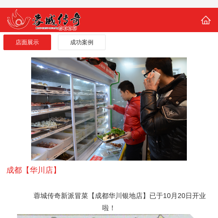
店面展示
成功案例
成都【华川店】
蓉城传奇新派冒菜【成都华川银地店】
已于10月20
日
开业
啦！