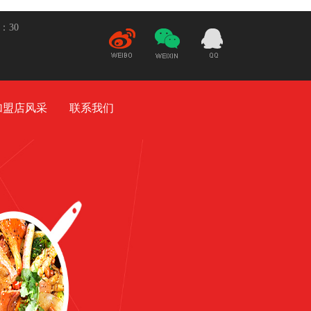
5：30
新
微
21932948
浪微
信
博
加盟店风采
联系我们