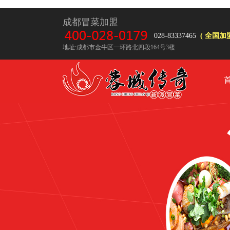
成都冒菜加盟
028-83337465
( 全国加盟
地址:成都市金牛区一环路北四段164号3楼