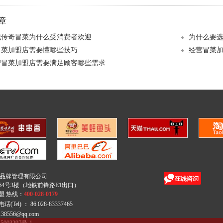
章
城传奇冒菜为什么受消费者欢迎
为什么要
冒菜加盟店需要懂哪些技巧
经营冒菜
营冒菜加盟店需要满足顾客哪些需求
奇品牌管理有限公司
4号3楼（地铁前锋路E1出口）
盟 热线：
400-028-0179
电话(Tel) ： 86 028-83337465
8556@qq.com