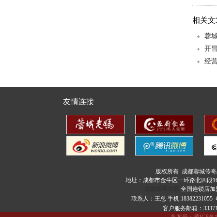
相关文
蓉
开
砂锅米线
经
友情连接
酸汤冒菜
版权所有 成都蓉城传
地址：成都市金牛区一环路北四段16
成都冒菜加盟
全国连锁店加
联系人：王总 手机:18382231055
客户服务邮箱：333713