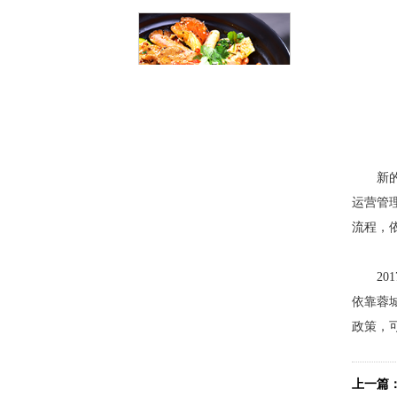
干拌冒菜
新的一
运营管
流程，
201
依靠蓉
红汤冒菜
政策，可
上一篇