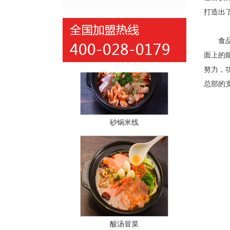
红汤冒菜
打造出
食品安
面上的
努力，
总部的
砂锅米线
酸汤冒菜