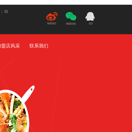
5：30
新
微
21932948
浪微
信
博
加盟店风采
联系我们