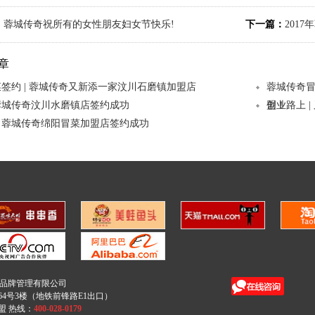
：
蓉城传奇祝所有的女性朋友妇女节快乐!
下一篇：
201
章
签约 | 蓉城传奇又新添一家汶川石磨镇加盟店
蓉城传奇
蓉城传奇汶川水磨镇店签约成功
盟！
创业路上 
：蓉城传奇绵阳冒菜加盟店签约成功
奇品牌管理有限公司
4号3楼（地铁前锋路E1出口）
盟 热线：
400-028-0179