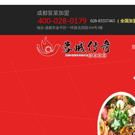
成都冒菜加盟
028-83337465
( 全国加盟
地址:成都市金牛区一环路北四段164号3楼