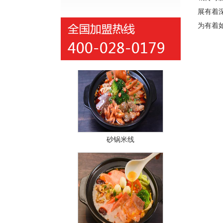
展有着
为有着
红汤冒菜
砂锅米线