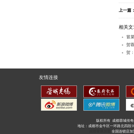
上一篇
相关文
冒菜
贺
砂锅米线
贺
友情连接
酸汤冒菜
版权所有 成都蓉城传
地址：成都市金牛区一环路北四段16
成都冒菜加盟
全国连锁店加