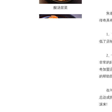
酸汤冒菜
朱
传奇具
1、冒
低了店
干拌冒菜
2、售
非常的
奇加盟
的帮助
在与吴
总达成
红汤冒菜
滚来!