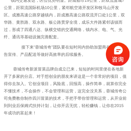
镇内交通发达，区位优势明显。距成都市15公里，距双流县城7
公里，距双流国际机场10公里，紧邻航空港开发区和牧马山开发
区。成雅高速公路穿越镇内，距成雅高速公路双流开口处1公里，双
华路、黄胜路、双永路、板公路贯穿全境，成乐大件路紧邻该镇而
过，形成了四通八达、纵横交错的交通网络，镇内水、电、气、光
纤、通讯等基础设施完善配套。
接下来“蓉城传奇”团队要在短时间内协助加盟商在装修、广
告宣传、产品配送等做好高效率的后续服务。
蓉城传奇新派冒菜品牌自成立已来，短短的时间里便在各地新
开了多家的分店。对于想创业的朋友来讲这是一个非常好的项目，值
得你去加入。它创业项目，风险底，回报高，操作简单，就算你完全
不懂技术，不会操作，不会管理和运营，这完全没关系，蓉城传奇公
司免费教你制作四川冒菜的技术，手把手带你管理和运营，从开业前
到到业后保姆式扶持计划，让你开店无忧，轻松赚钱，让你在2015
年成功的富起来！