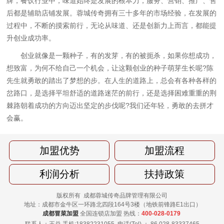
牌，餐饮行业中，味道始终是发展的根本力，服务、营销、推广、售
后都是辅助店铺发展。蓉城传奇拥有三十多年的市场经验，在发展的
过程中，不断的摸索前行，无论从味道、还是创新力上而言，都能提
升创业成功率。
创业就像是一颗种子，有的发芽，有的被扼杀，如果你想成功，
想致富，为何不给自己一个机会，让这颗创业的种子萌芽生长呢?陈
先生就勇敢的踏出了梦想的步。在人生的道路上，总会有各种各样的
岔路口，是选择平坦舒适的道路迷茫的前行，还是选择困难重重的荆
棘路朝着成功的方向迈出坚定的步伐呢?我们还年轻，勇敢的去拼才
会赢。
加盟优势
加盟流程
利润分析
扶持政策
版权所有 成都蓉城传奇品牌管理有限公司
地址：成都市金牛区一环路北四段164号3楼（地铁前锋路E1出口）
成都冒菜加盟
全国连锁店加盟 热线：
400-028-0179