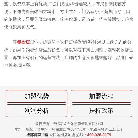
些，投资成本上有优势;二是门店面积普遍较大，布局起来比较方
便，不像房价高昂的大城市，寸土寸金，门店狭小;三是城市小，口
碑传播快，只要你做出特色，物美价廉，适当做一些宣传活动，很快
便能聚集起人气。
开
餐饮店
创业，你真的会选择店铺位置吗?针对以上的几点的分
析，如果你的餐饮店生意较差，可以对症下药去调整，选对餐饮店位
置，再加上有创新的运营方法，店铺的生意只会越来越好，品牌口碑
也越来越响亮。
加盟优势
加盟流程
利润分析
扶持政策
版权所有 成都蓉城传奇品牌管理有限公司
地址：成都市金牛区一环路北四段164号3楼（地铁前锋路E1出口）
成都冒菜加盟
全国连锁店加盟 热线：
400-028-0179