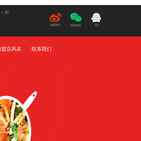
5：30
新
微
21932948
浪微
信
博
加盟店风采
联系我们