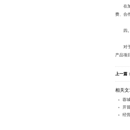
在加盟
费、合
四
砂锅米线
对于相
产品项
上一篇
相关文
蓉
酸汤冒菜
开
经