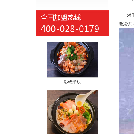
对于一
红汤冒菜
能提供
砂锅米线