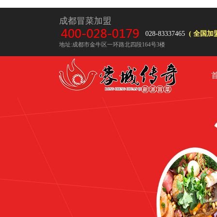
成都冒菜加盟
028-83337465
( 全国加盟
地址:成都市金牛区一环路北四段164号3楼