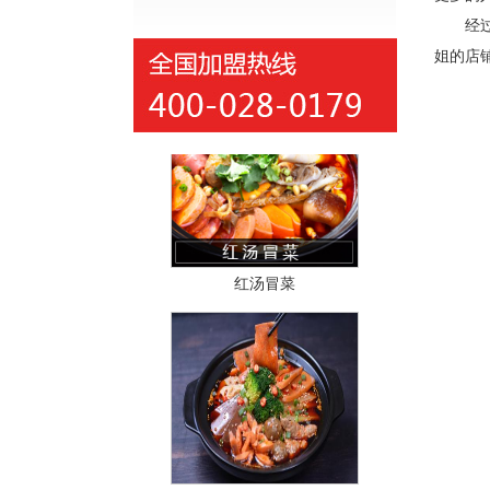
经
干拌冒菜
姐的店
红汤冒菜
砂锅米线