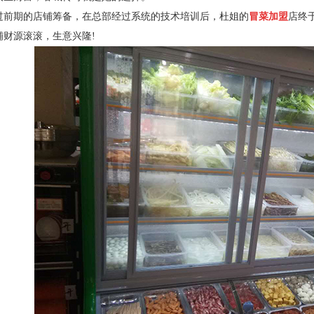
过前期的店铺筹备，在总部经过系统的技术培训后，杜姐的
冒菜加盟
店终于
铺财源滚滚，生意兴隆!