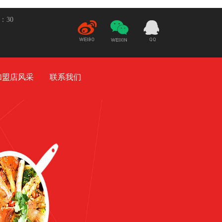
5：30
新
微
21932948
浪微
信
博
加盟店风采
联系我们