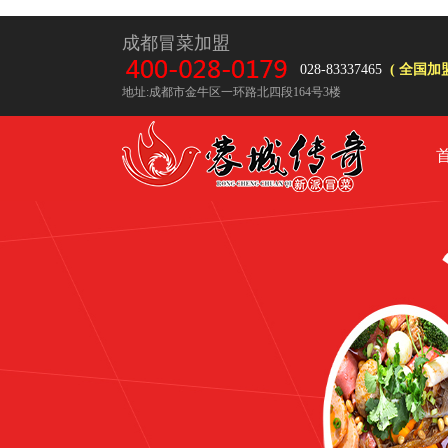
成都冒菜加盟
028-83337465
( 全国加盟
地址:成都市金牛区一环路北四段164号3楼