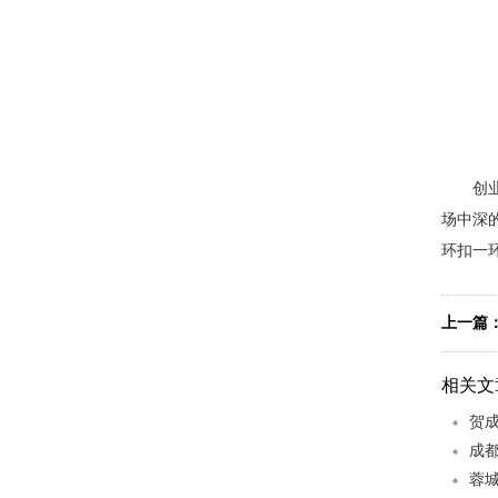
酸汤冒菜
创
场中深
环扣一
干拌冒菜
上一篇
相关文
贺
成都
蓉