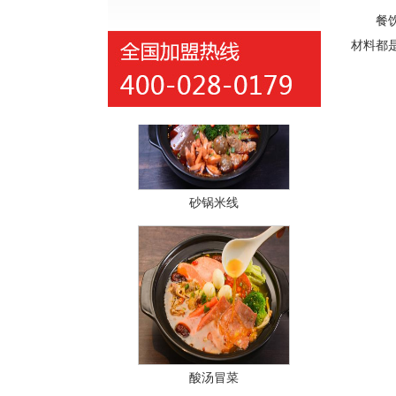
红汤冒菜
餐饮行
材料都
砂锅米线
酸汤冒菜