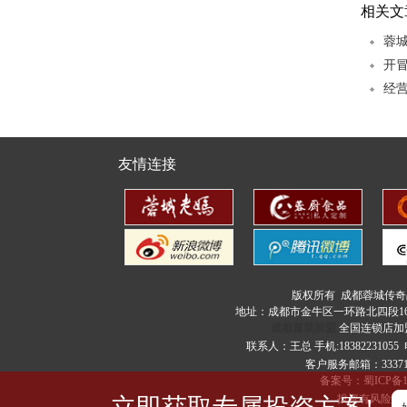
相关文
蓉
开
经
砂锅米线
友情连接
酸汤冒菜
版权所有 成都蓉城传
地址：成都市金牛区一环路北四段16
成都冒菜加盟
全国连锁店加
联系人：王总 手机:18382231055
客户服务邮箱：333713
备案号：
蜀ICP备1
投资有风险 