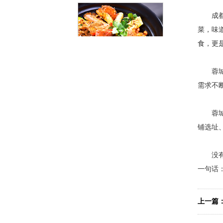
成
菜，味
食，更
蓉城传
干拌冒菜
需求不
蓉城
铺选址
没有经
一句话
红汤冒菜
上一篇