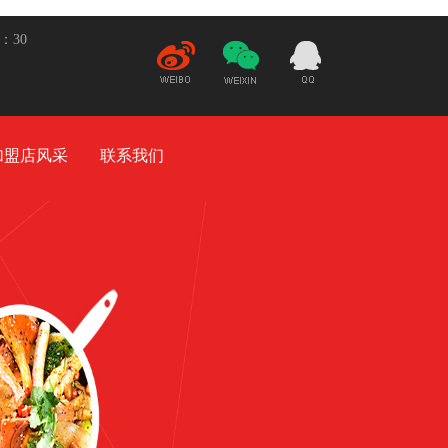
5：30
新
微
21932948
浪微
信
博
加盟店风采
联系我们